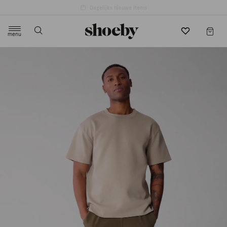
menu
label.header.toggle