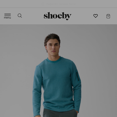
4.5/5 beoordeling door 3807 klanten
menu
label.header.toggle