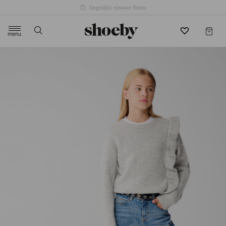
menu
label.header.toggle