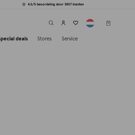
4.5/5 beoordeling door 3807 klanten
label.header.toggle
Special deals
Stores
Service