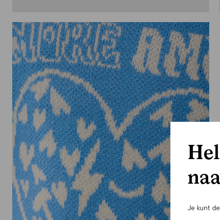
Hel
naa
Je kunt d