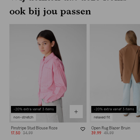
ook bij jou passen
-20% extra vanaf 3 items
-20% extra vanaf 3 items
non-stretch
relaxed fit
Pinstripe Stud Blouse Roze
Open Rug Blazer Bruin
17.50
34.99
39.99
49.99