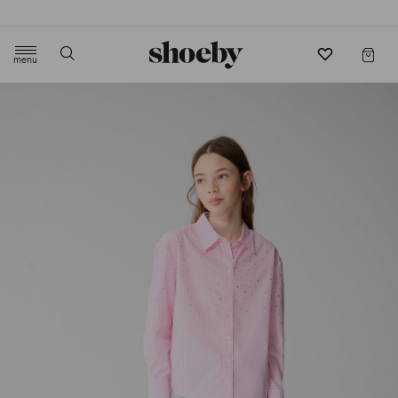
4.5/5 beoordeling door 3807 klanten
menu
label.header.toggle