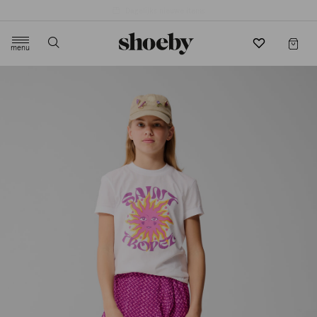
4.5/5 beoordeling door 3807 klanten
menu
label.header.toggle