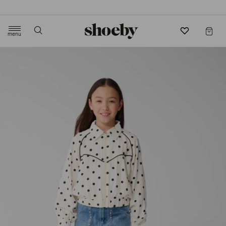
4.5/5 beoordeling door 3807 klanten
menu
label.header.toggle