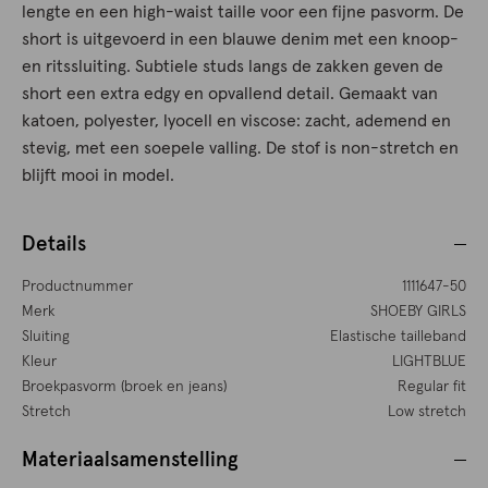
lengte en een high-waist taille voor een fijne pasvorm. De
short is uitgevoerd in een blauwe denim met een knoop-
en ritssluiting. Subtiele studs langs de zakken geven de
short een extra edgy en opvallend detail. Gemaakt van
katoen, polyester, lyocell en viscose: zacht, ademend en
stevig, met een soepele valling. De stof is non-stretch en
blijft mooi in model.
Details
Productnummer
1111647-50
Merk
SHOEBY GIRLS
Sluiting
Elastische tailleband
Kleur
LIGHTBLUE
Broekpasvorm (broek en jeans)
Regular fit
Stretch
Low stretch
Materiaalsamenstelling