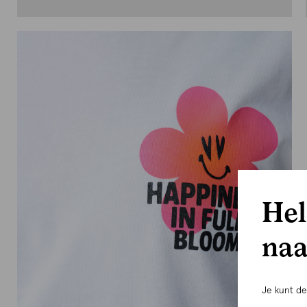
Hel
naa
Je kunt d