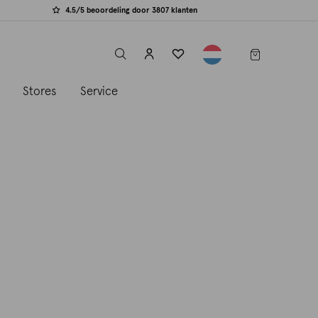
4.5/5 beoordeling door 3807 klanten
label.header.toggle
s
Stores
Service