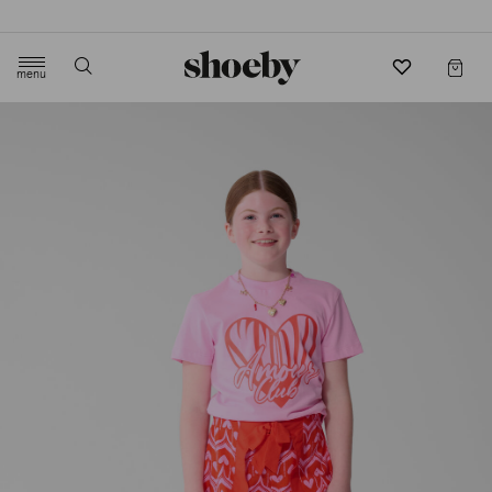
4.5/5 beoordeling door 3807 klanten
menu
label.header.toggle