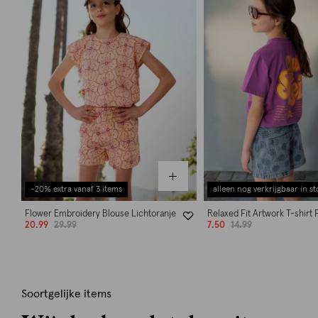
-20% extra vanaf 3 items
alleen nog verkrijgbaar in st
Flower Embroidery Blouse Lichtoranje
Relaxed Fit Artwork T-shirt 
20.99
29.99
7.50
14.99
Soortgelijke items