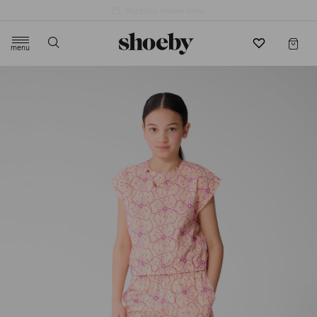
4.5/5 beoordeling door 3807 klanten
menu
label.header.toggle