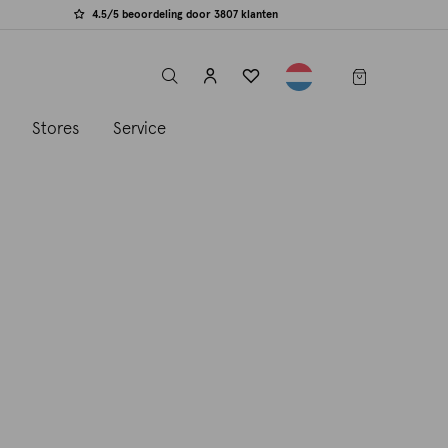
4.5/5 beoordeling door 3807 klanten
label.header.toggle
s
Stores
Service