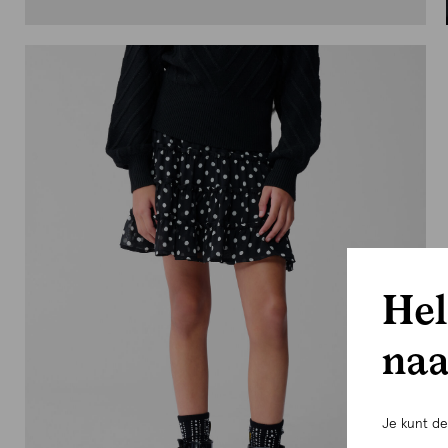
Hel
naa
Je kunt d