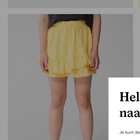
Hel
naa
Je kunt d