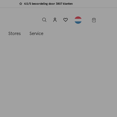
4.5/5 beoordeling door 3807 klanten
label.header.toggle
s
Stores
Service