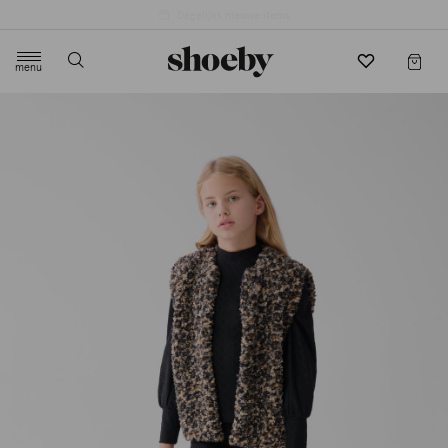
4.5/5 beoordeling door 3807 klanten
menu
label.header.toggle