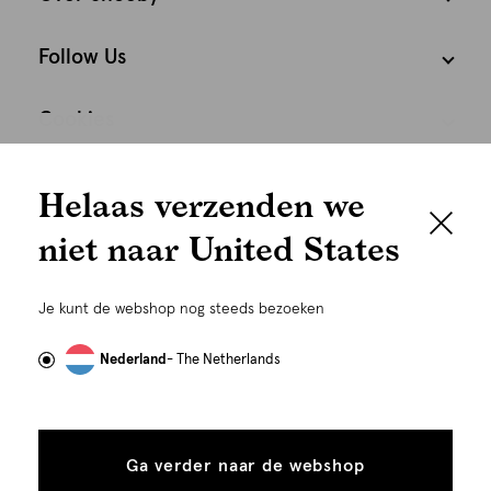
Follow Us
Cookies
We houden het
Nederland
Nederlands
Helaas verzenden we
graag persoonlijk
niet naar United States
Om je de beste gebruikservaring te kunnen bieden,
gebruiken wij cookies en daarmee vergelijkbare
Je kunt de webshop nog steeds bezoeken
technieken zoals link-tracking welke gebruikt worden
om advertenties te personaliseren...
Lees meer
Nederland
- The Netherlands
Alle
Details
©
Alle rechten voorbehouden. Shoeby 2026
cookies
Ga verder naar de webshop
tonen
toestaan
Plaats in winkelmand