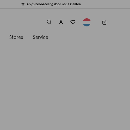
4.5/5 beoordeling door 3807 klanten
label.header.toggle
s
Stores
Service