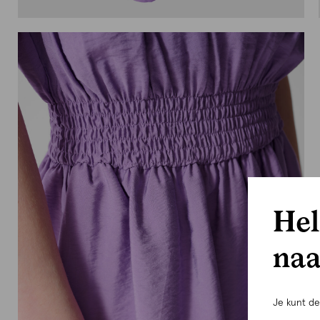
Hel
naa
Je kunt d