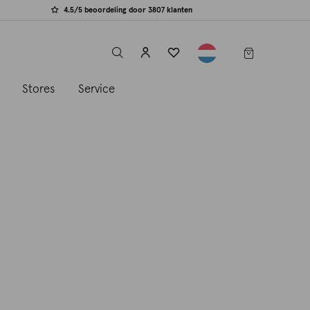
4.5/5 beoordeling door 3807 klanten
label.header.toggle
s
Stores
Service