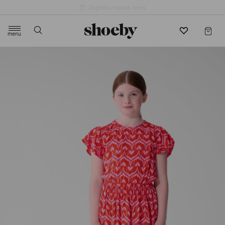
menu
label.header.toggle