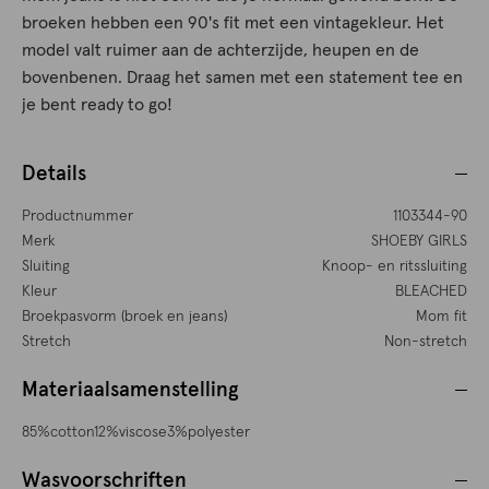
broeken hebben een 90's fit met een vintagekleur. Het
model valt ruimer aan de achterzijde, heupen en de
bovenbenen. Draag het samen met een statement tee en
je bent ready to go!
Details
Productnummer
1103344-90
Merk
SHOEBY GIRLS
Sluiting
Knoop- en ritssluiting
Kleur
BLEACHED
Broekpasvorm (broek en jeans)
Mom fit
Stretch
Non-stretch
Materiaalsamenstelling
85%cotton12%viscose3%polyester
Wasvoorschriften