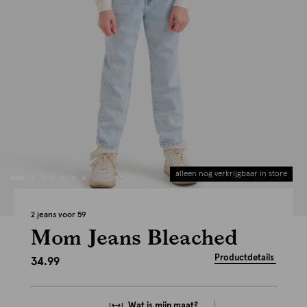
alleen nog verkrijgbaar in store
2 jeans voor 59
Mom Jeans Bleached
Productdetails
34.99
Wat is mijn maat?