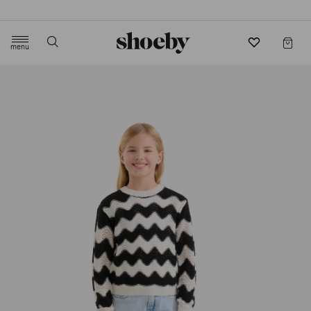
4.5/5 beoordeling door 3807 klanten
menu
label.header.toggle