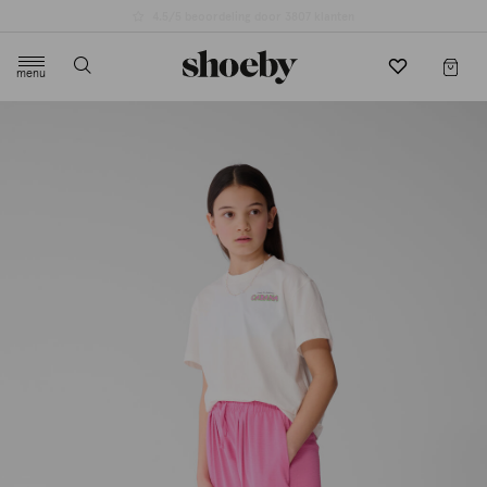
4.5/5 beoordeling door 3807 klanten
menu
label.header.toggle