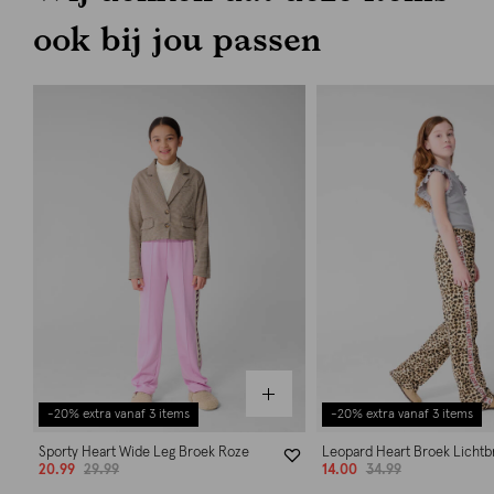
ook bij jou passen
-20% extra vanaf 3 items
-20% extra vanaf 3 items
Sporty Heart Wide Leg Broek Roze
Leopard Heart Broek Lichtb
20.99
29.99
14.00
34.99