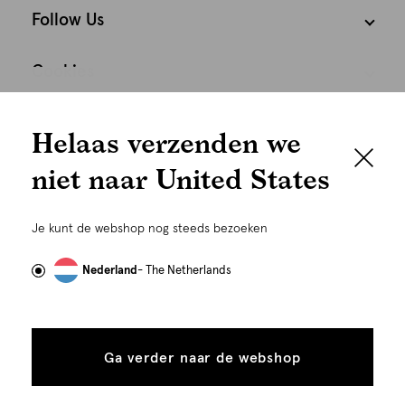
Follow Us
Cookies
We houden het
Nederland
Nederlands
Helaas verzenden we
graag persoonlijk
niet naar United States
Om je de beste gebruikservaring te kunnen bieden,
gebruiken wij cookies en daarmee vergelijkbare
Je kunt de webshop nog steeds bezoeken
technieken zoals link-tracking welke gebruikt worden
om advertenties te personaliseren...
Lees meer
Nederland
- The Netherlands
Alle
Details
©
Alle rechten voorbehouden. Shoeby 2026
cookies
Ga verder naar de webshop
tonen
toestaan
Plaats in winkelmand