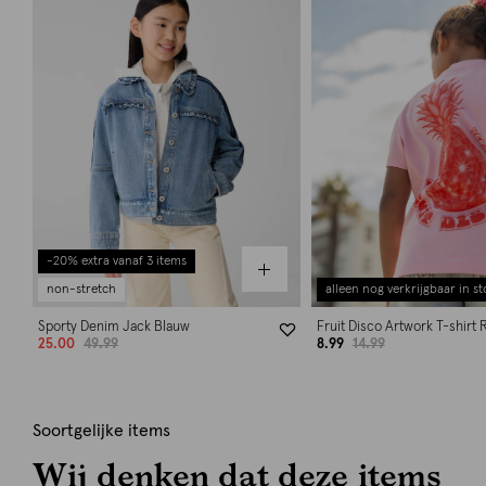
-20% extra vanaf 3 items
non-stretch
alleen nog verkrijgbaar in st
Sporty Denim Jack Blauw
Fruit Disco Artwork T-shirt 
25.00
49.99
8.99
14.99
Soortgelijke items
Wij denken dat deze items