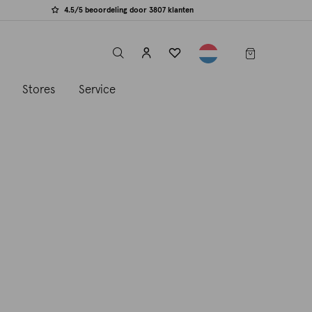
4.5/5 beoordeling door 3807 klanten
label.header.toggle
s
Stores
Service