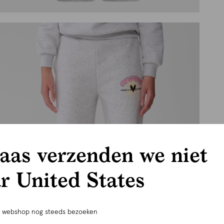
aas verzenden we niet
r United States
e webshop nog steeds bezoeken