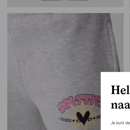
Hel
naa
Je kunt d