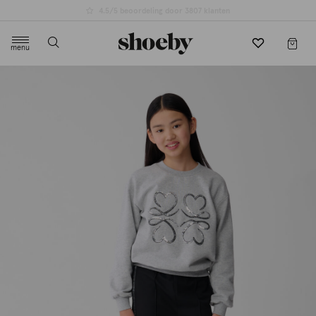
4.5/5 beoordeling door 3807 klanten
menu
label.header.toggle