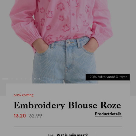
-20% extra vanaf 3 items
60% korting
Embroidery Blouse Roze
Productdetails
32.99
13.20
Wat is mijn maat?