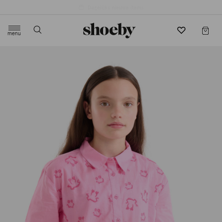
4.5/5 beoordeling door 3807 klanten
menu
label.header.toggle