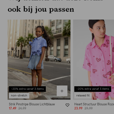
ook bij jou passen
-20% extra vanaf 3 items
-20% extra vanaf 3 items
non-stretch
relaxed fit
Strik Pinstripe Blouse Lichtblauw
Heart Structuur Blouse Roz
17.49
24.99
23.99
29.99