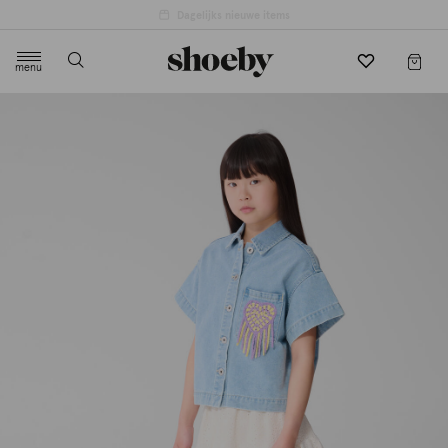
4.5/5 beoordeling door 3807 klanten
menu
label.header.toggle