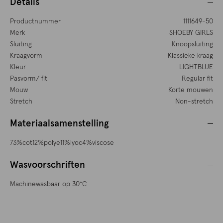
Details
Productnummer
1111649-50
Merk
SHOEBY GIRLS
Sluiting
Knoopsluiting
Kraagvorm
Klassieke kraag
Kleur
LIGHTBLUE
Pasvorm/ fit
Regular fit
Mouw
Korte mouwen
Stretch
Non-stretch
Materiaalsamenstelling
73%cot12%polye11%lyoc4%viscose
Wasvoorschriften
Machinewasbaar op 30°C