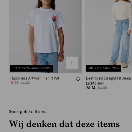
-20% extra vanaf 3 items
alle kids jeans -25%
Happiness Artwork T-shirt Wit
Destroyed Straight Fit Jeans
11.99
14.99
Lichtblauw
26.24
34.99
Soortgelijke items
Wij denken dat deze items