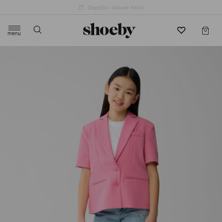
4.5/5 beoordeling door 3807 klanten
menu
label.header.toggle