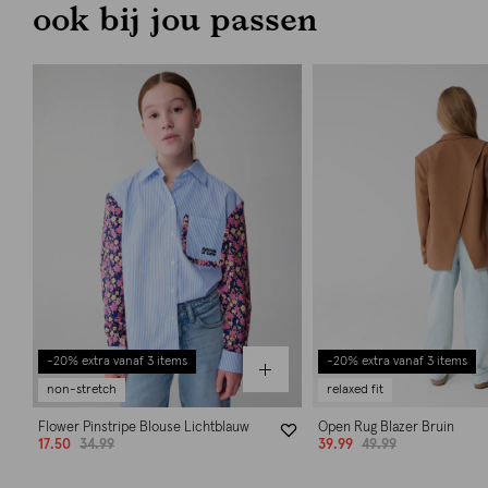
ook bij jou passen
-20% extra vanaf 3 items
-20% extra vanaf 3 items
non-stretch
relaxed fit
Flower Pinstripe Blouse Lichtblauw
Open Rug Blazer Bruin
17.50
34.99
39.99
49.99