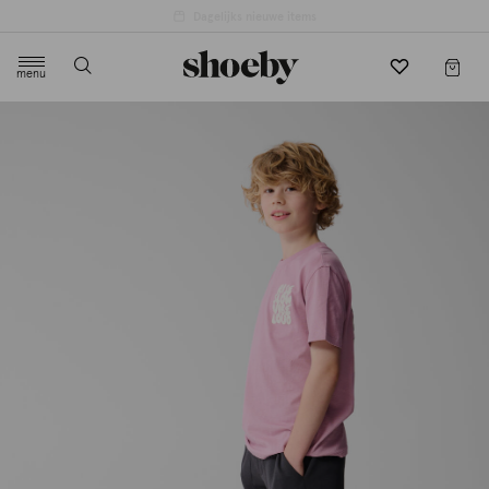
4.5/5 beoordeling door 3807 klanten
menu
label.header.toggle