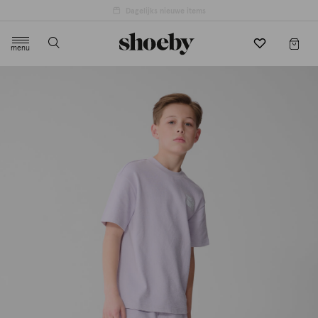
4.5/5 beoordeling door 3807 klanten
menu
label.header.toggle