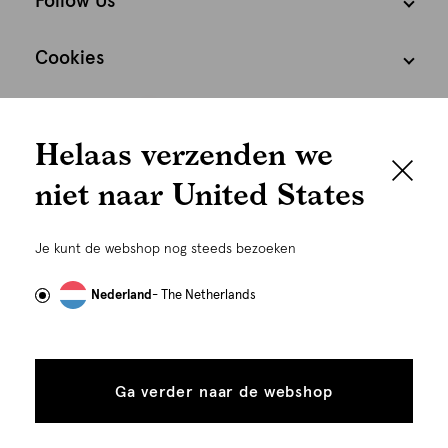
Follow Us
Cookies
We houden het
Nederland
Nederlands
Helaas verzenden we
graag persoonlijk
niet naar United States
Om je de beste gebruikservaring te kunnen bieden,
gebruiken wij cookies en daarmee vergelijkbare
Je kunt de webshop nog steeds bezoeken
technieken zoals link-tracking welke gebruikt worden
om advertenties te personaliseren...
Lees meer
Nederland
- The Netherlands
©
Alle rechten voorbehouden. Shoeby 2026
Alle
Details
cookies
Ga verder naar de webshop
tonen
toestaan
Plaats in winkelmand