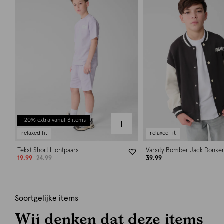
-20% extra vanaf 3 items
relaxed fit
relaxed fit
Tekst Short Lichtpaars
Varsity Bomber Jack Donker
19.99
24.99
39.99
Soortgelijke items
Wij denken dat deze items