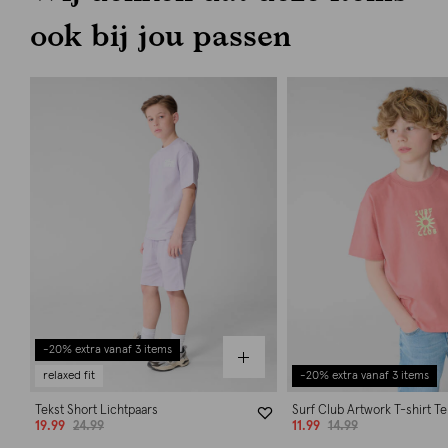
ook bij jou passen
-20% extra vanaf 3 items
relaxed fit
-20% extra vanaf 3 items
Tekst Short Lichtpaars
Surf Club Artwork T-shirt Te
19.99
24.99
11.99
14.99