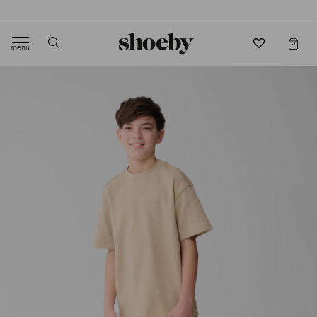
4.5/5 beoordeling door 3807 klanten
menu
label.header.toggle