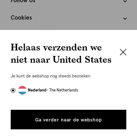
Follow Us
Cookies
We houden het
Nederland
Nederlands
Helaas verzenden we
graag persoonlijk
niet naar United States
Om je de beste gebruikservaring te kunnen bieden,
gebruiken wij cookies en daarmee vergelijkbare
Je kunt de webshop nog steeds bezoeken
technieken zoals link-tracking welke gebruikt worden
om advertenties te personaliseren...
Lees meer
Nederland
- The Netherlands
©
Alle rechten voorbehouden. Shoeby 2026
Alle
Details
cookies
Ga verder naar de webshop
tonen
toestaan
Plaats in winkelmand