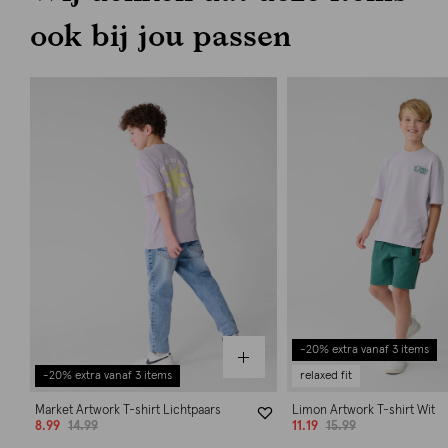
ook bij jou passen
-20% extra vanaf 3 items
-20% extra vanaf 3 items
relaxed fit
Market Artwork T-shirt Lichtpaars
Limon Artwork T-shirt Wit
8.99
14.99
11.19
15.99