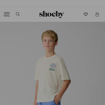
4.5/5 beoordeling door 3807 klanten
menu
label.header.toggle