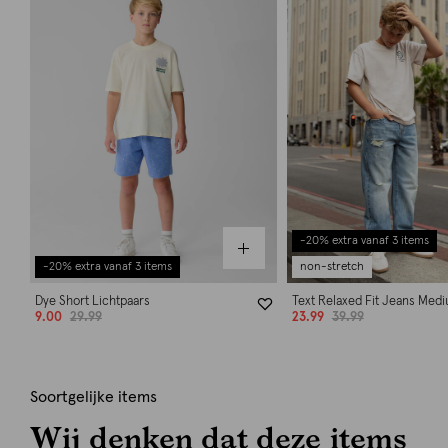
-20% extra vanaf 3 items
-20% extra vanaf 3 items
non-stretch
Dye Short Lichtpaars
Text Relaxed Fit Jeans Med
9.00
29.99
23.99
39.99
Soortgelijke items
Wij denken dat deze items