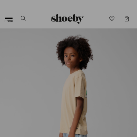
4.5/5 beoordeling door 3807 klanten
menu
label.header.toggle