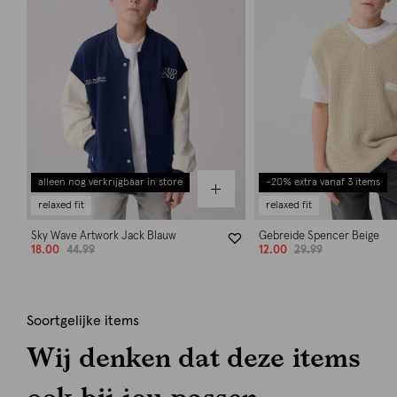
alleen nog verkrijgbaar in store
-20% extra vanaf 3 items
relaxed fit
relaxed fit
Sky Wave Artwork Jack Blauw
Gebreide Spencer Beige
18.00
44.99
12.00
29.99
Soortgelijke items
Wij denken dat deze items
ook bij jou passen