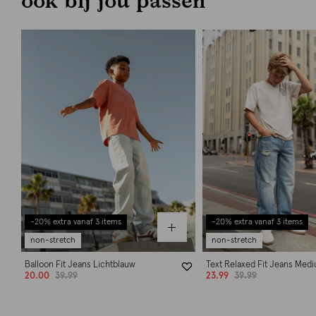
-20% extra vanaf 3 items
-20% extra vanaf 3 items
non-stretch
non-stretch
Balloon Fit Jeans Lichtblauw
Text Relaxed Fit Jeans Med
20.00
39.99
23.99
39.99