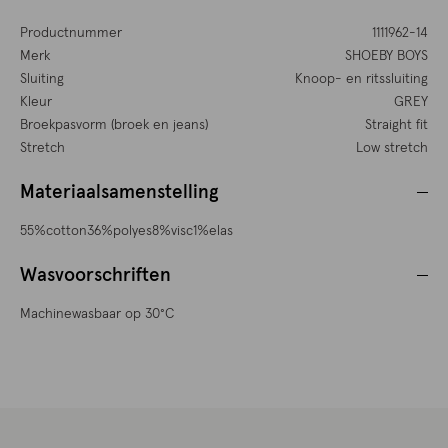
Productnummer
1111962-14
Merk
SHOEBY BOYS
Sluiting
Knoop- en ritssluiting
Kleur
GREY
Broekpasvorm (broek en jeans)
Straight fit
Stretch
Low stretch
Materiaalsamenstelling
55%cotton36%polyes8%visc1%elas
Wasvoorschriften
Machinewasbaar op 30°C