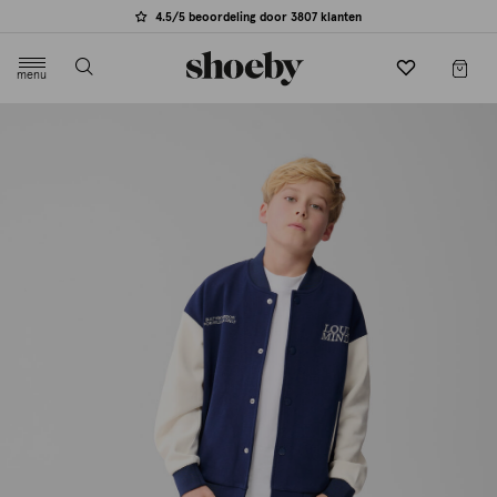
4.5/5 beoordeling door 3807 klanten
menu
label.header.toggle