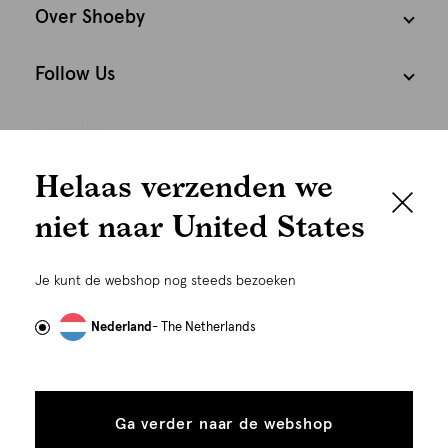
Over Shoeby
Follow Us
Cookies
We houden het
Helaas verzenden we
Nederland
Nederlands
graag persoonlijk
niet naar United States
Om je de beste gebruikservaring te kunnen bieden,
gebruiken wij cookies en daarmee vergelijkbare
Je kunt de webshop nog steeds bezoeken
technieken zoals link-tracking welke gebruikt worden
om advertenties te personaliseren...
Lees meer
Nederland
- The Netherlands
Alle
Details
cookies
Ga verder naar de webshop
tonen
©
Alle rechten voorbehouden. Shoeby 2026
toestaan
Plaats in winkelmand