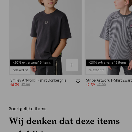
-20% extra vanaf 3 items
-20% extra vanaf 3 items
relaxed fit
relaxed fit
Smiley Artwork T-shirt Donkergrijs
Stripe Artwork T-Shirt Zwar
14.39
17.99
12.59
17.99
Soortgelijke items
Wij denken dat deze items