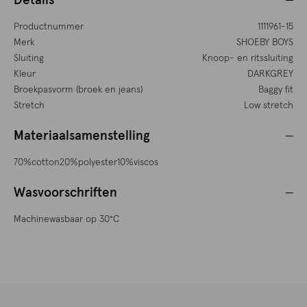
Details
Productnummer
1111961-15
Merk
SHOEBY BOYS
Sluiting
Knoop- en ritssluiting
Kleur
DARKGREY
Broekpasvorm (broek en jeans)
Baggy fit
Stretch
Low stretch
Materiaalsamenstelling
70%cotton20%polyester10%viscos
Wasvoorschriften
Machinewasbaar op 30°C