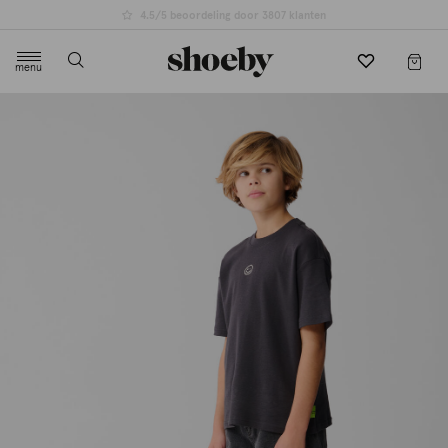
4.5/5 beoordeling door 3807 klanten
menu
label.header.toggle