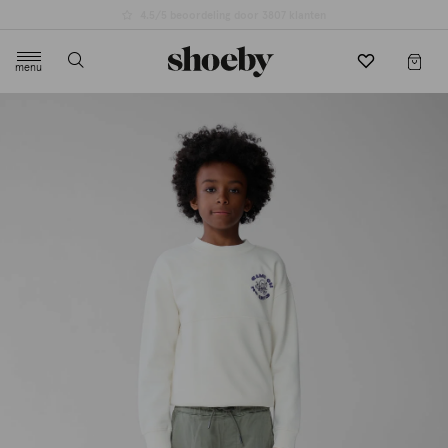
4.5/5 beoordeling door 3807 klanten
menu
label.header.toggle