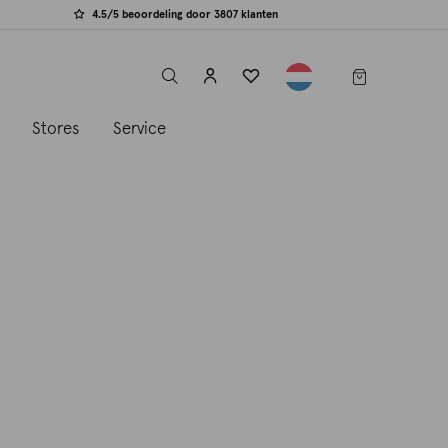
4.5/5 beoordeling door 3807 klanten
label.header.toggle
s
Stores
Service