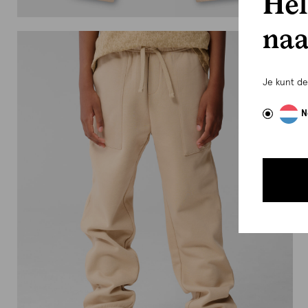
Hel
naa
Je kunt d
N