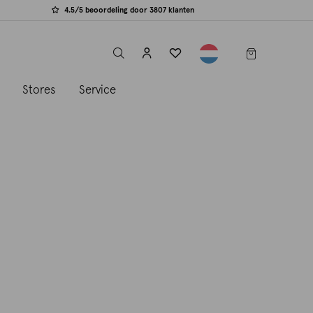
4.5/5 beoordeling door 3807 klanten
label.header.toggle
s
Stores
Service