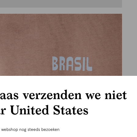
aas verzenden we niet
r United States
e webshop nog steeds bezoeken