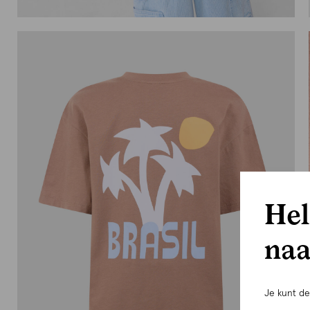
Hel
naa
Je kunt d