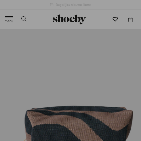
4.5/5 beoordeling door 3807 klanten
menu
label.header.toggle