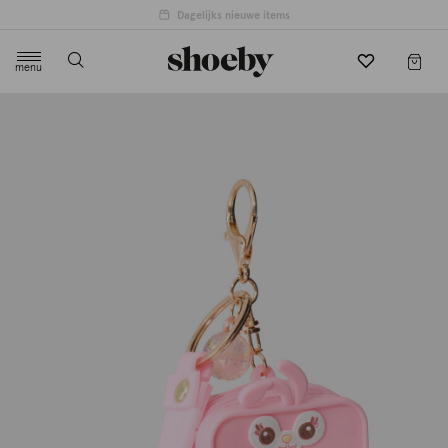
Dagelijks nieuwe items
menu
label.header.toggle