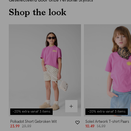
Geselecteerd door onze Personal Stylists
Shop the look
-20% extra vanaf 3 items
-20% extra vanaf 3 items
Polkadot Short Gebroken Wit
Soleil Artwork T-shirt Paars
23.99
29.99
10.49
14.99