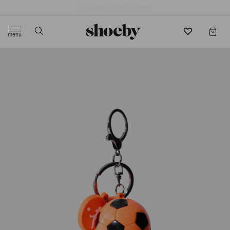
4.5/5 beoordeling door 3807 klanten
menu
label.header.toggle