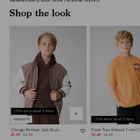
Geselecteerd door onze Personal Stylists
Shop the look
-20% extra vanaf 3 items
relaxed fit
-20% extra vanaf 3 items
Chicago Bomber Jack Bruin
Fresh Tour Artwork T-shirt 
41.99
59.99
10.49
14.99