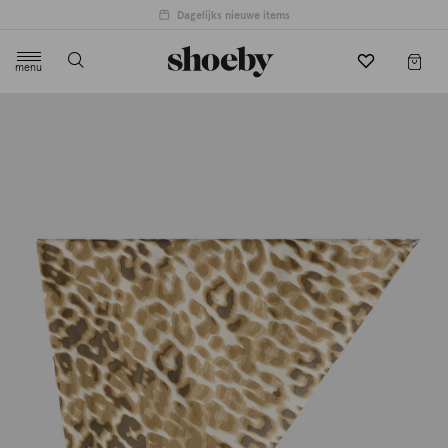
Dagelijks nieuwe items
menu
label.header.toggle