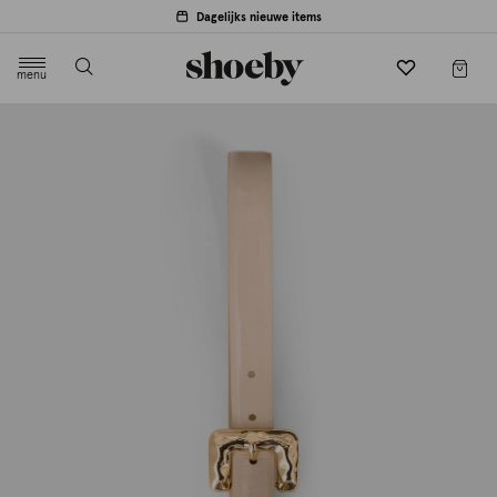
Dagelijks nieuwe items
menu
label.header.toggle