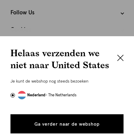
Follow Us
Cookies
We houden het
Nederland
Nederlands
Helaas verzenden we
graag persoonlijk
niet naar United States
Om je de beste gebruikservaring te kunnen bieden,
gebruiken wij cookies en daarmee vergelijkbare
Je kunt de webshop nog steeds bezoeken
technieken zoals link-tracking welke gebruikt worden
om advertenties te personaliseren...
Lees meer
Nederland
- The Netherlands
Alle
Details
©
Alle rechten voorbehouden. Shoeby 2026
cookies
Ga verder naar de webshop
tonen
toestaan
Plaats in winkelmand