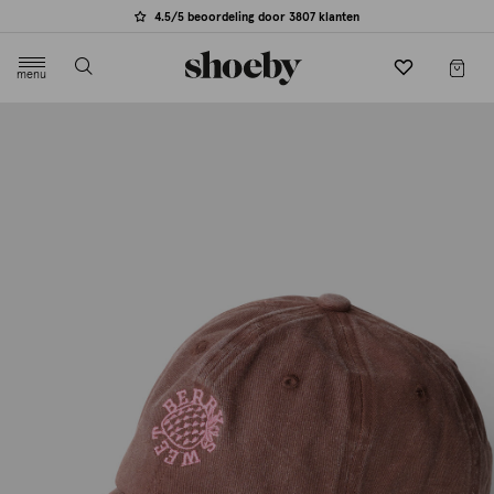
4.5/5 beoordeling door 3807 klanten
menu
label.header.toggle