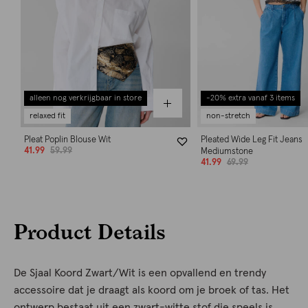
alleen nog verkrijgbaar in store
-20% extra vanaf 3 items
relaxed fit
non-stretch
Pleat Poplin Blouse Wit
Pleated Wide Leg Fit Jeans
41.99
59.99
Mediumstone
41.99
69.99
Product Details
De Sjaal Koord Zwart/Wit is een opvallend en trendy
accessoire dat je draagt als koord om je broek of tas. Het
ontwerp bestaat uit een zwart-witte stof die speels is