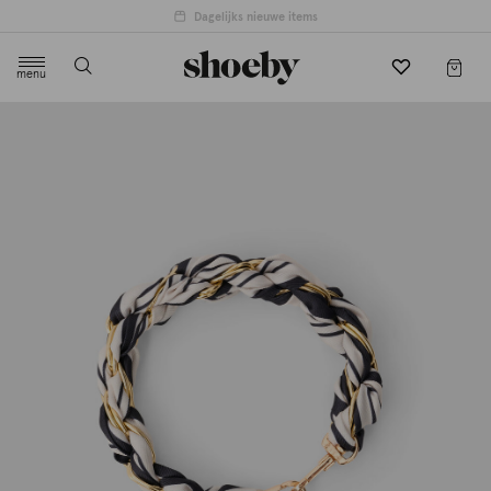
Dagelijks nieuwe items
menu
label.header.toggle