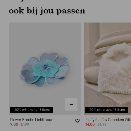
ook bij jou passen
-20% extra vanaf 3 items
-20% extra vanaf 3 items
Flower Broche Lichtblauw
Fluffy Fur Tas Gebroken Wit
9.00
17.99
14.00
34.99