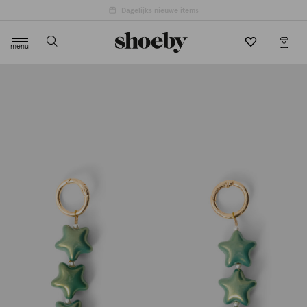
4.5/5 beoordeling door 3807 klanten
menu
label.header.toggle