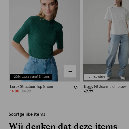
-20% extra vanaf 3 items
non-stretch
Lurex Structuur Top Groen
Baggy Fit Jeans Lichtblauw
14.00
34.99
69.99
Soortgelijke items
Wij denken dat deze items