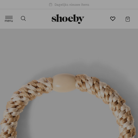
4.5/5 beoordeling door 3807 klanten
menu
label.header.toggle