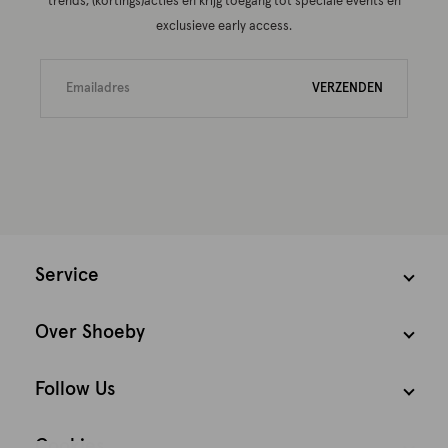
trends, (kortings)acties én krijg toegang tot speciale events en
exclusieve early access.
VERZENDEN
Service
Over Shoeby
Follow Us
Cookies