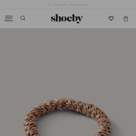
4.5/5 beoordeling door 3807 klanten
menu
label.header.toggle