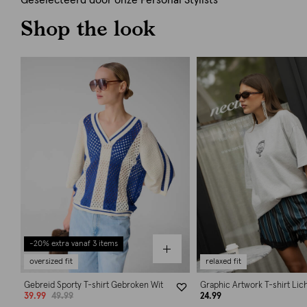
Geselecteerd door onze Personal Stylists
Shop the look
-20% extra vanaf 3 items
oversized fit
relaxed fit
Gebreid Sporty T-shirt Gebroken Wit
Graphic Artwork T-shirt Lich
39.99
49.99
24.99