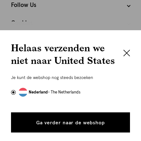
Follow Us
Cookies
We houden het
Nederland
Nederlands
Helaas verzenden we
graag persoonlijk
niet naar United States
Om je de beste gebruikservaring te kunnen bieden,
gebruiken wij cookies en daarmee vergelijkbare
Je kunt de webshop nog steeds bezoeken
technieken zoals link-tracking welke gebruikt worden
om advertenties te personaliseren...
Lees meer
Nederland
- The Netherlands
Alle
Details
©
Alle rechten voorbehouden. Shoeby 2026
cookies
Ga verder naar de webshop
tonen
toestaan
Plaats in winkelmand