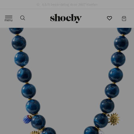
4.5/5 beoordeling door 3807 klanten
menu
label.header.toggle