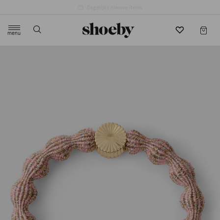
4.5/5 beoordeling door 3807 klanten
menu
label.header.toggle