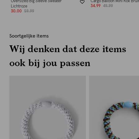
Oversized Big Sleeve Sweater
Cargo Balloon Mini Rok Brui
34.99
49.99
Lichtroze
30.00
59.99
Soortgelijke items
Wij denken dat deze items
ook bij jou passen