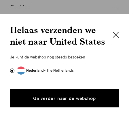
Cookies
We houden het
Nederland
Nederlands
Helaas verzenden we
graag persoonlijk
niet naar United States
Om je de beste gebruikservaring te kunnen bieden,
gebruiken wij cookies en daarmee vergelijkbare
Je kunt de webshop nog steeds bezoeken
technieken zoals link-tracking welke gebruikt worden
om advertenties te personaliseren...
Lees meer
Nederland
- The Netherlands
Alle
Details
©
Alle rechten voorbehouden. Shoeby 2026
cookies
Ga verder naar de webshop
tonen
toestaan
Plaats in winkelmand