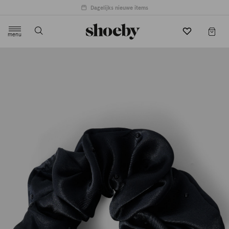
Dagelijks nieuwe items
menu
label.header.toggle