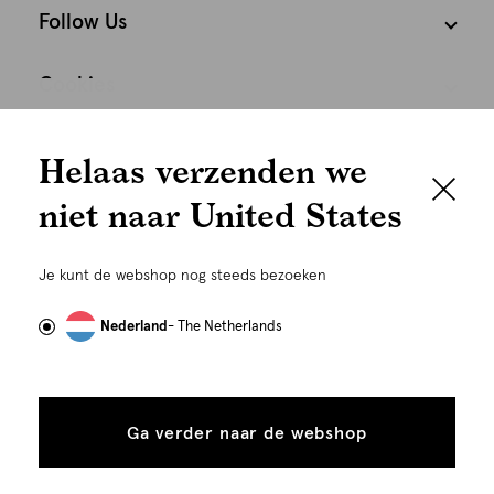
Follow Us
Cookies
We houden het
Nederland
Nederlands
Helaas verzenden we
graag persoonlijk
niet naar United States
Om je de beste gebruikservaring te kunnen bieden,
gebruiken wij cookies en daarmee vergelijkbare
Je kunt de webshop nog steeds bezoeken
technieken zoals link-tracking welke gebruikt worden
om advertenties te personaliseren...
Lees meer
Nederland
- The Netherlands
Alle
Details
©
Alle rechten voorbehouden. Shoeby 2026
cookies
Ga verder naar de webshop
tonen
toestaan
Plaats in winkelmand