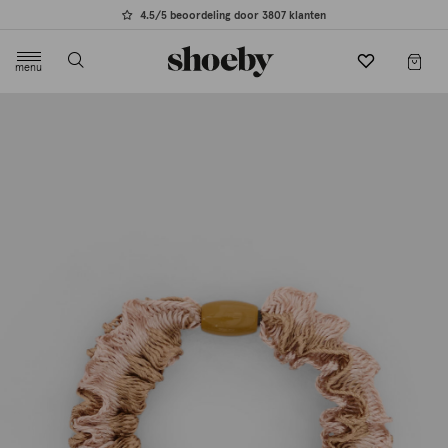
4.5/5 beoordeling door 3807 klanten
menu
label.header.toggle