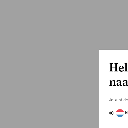
Hel
naa
Je kunt d
N