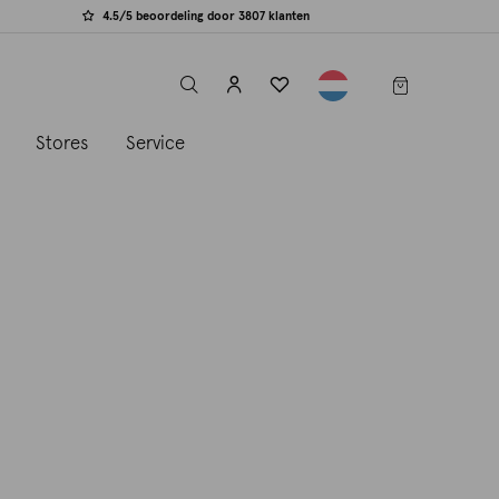
4.5/5 beoordeling door 3807 klanten
label.header.toggle
s
Stores
Service