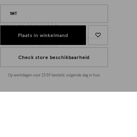
1MT
persoonlijk
Plaats in winkelmand
n wij cookies en daarmee vergelijkbare technieken
e personaliseren...
Lees meer
Check store beschikbaarheid
Op werkdagen voor 23:59 besteld, volgende dag in huis