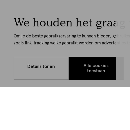
We houden het graag 
Om je de beste gebruikservaring te kunnen bieden, gebruike
zoals link-tracking welke gebruikt worden om advertenties t
Alle cookies
Details tonen
toestaan