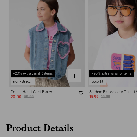
-20% extra vanaf 3 items
-20% extra vanaf 3 items
non-stretch
boxy fit
Denim Heart Gilet Blauw
Sardine Embroidery T-shirt 
20.00
39.99
13.99
19.99
Product Details