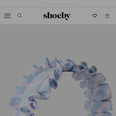
4.5/5 beoordeling door 3807 klanten
menu
label.header.toggle